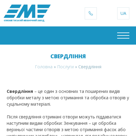
UA
ЄЛИЗАВЕТІВСЬКИЙ МЕХАНІЧНИЙ ЗАВОД
СВЕРДЛІННЯ
Головна
»
Послуги
»
Свердління
Свердління
– це один з основних та поширених видів
обробки металу з метою отримання та обробка отворів у
суцільному матеріалі.
Після свердління отримані отвори можуть піддаватися
наступним видам обробки: Зенкування – це обробка
верхньої частини отворів з метою отримання фасок або
циліндричних заглиблень, наприклад, під потайну головку