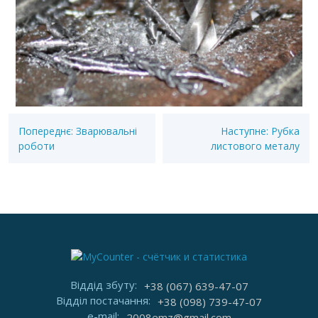
Попереднє:
Зварювальні
Наступне:
Рубка
роботи
листового металу
Віддід збуту:
+38 (067) 639-47-07
Відділ постачання:
+38 (098) 739-47-07
e-mail:
2008emz@gmail.com