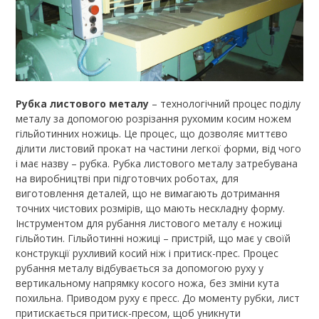
Рубка листового металу
– технологічний процес поділу
металу за допомогою розрізання рухомим косим ножем
гільйотинних ножиць. Це процес, що дозволяє миттєво
ділити листовий прокат на частини легкої форми, від чого
і має назву – рубка. Рубка листового металу затребувана
на виробництві при підготовчих роботах, для
виготовлення деталей, що не вимагають дотримання
точних чистових розмірів, що мають нескладну форму.
Інструментом для рубання листового металу є ножиці
гільйотин. Гільйотинні ножиці – пристрій, що має у своїй
конструкції рухливий косий ніж і притиск-прес. Процес
рубання металу відбувається за допомогою руху у
вертикальному напрямку косого ножа, без зміни кута
похильна. Приводом руху є пресс. До моменту рубки, лист
притискається притиск-пресом, щоб уникнути