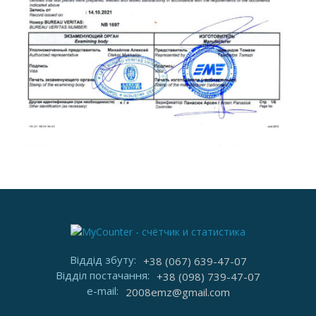
Віддід збуту:
+38 (067) 639-47-07
Відділ постачання:
+38 (098) 739-47-07
e-mail:
2008emz@gmail.com