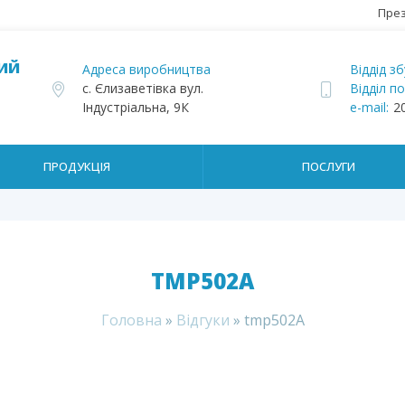
През
КИЙ
Адреса виробництва
Віддід зб
с. Єлизаветівка вул.
Відділ п
Індустріальна, 9К
e-mail:
2
ПРОДУКЦІЯ
ПОСЛУГИ
TMP502A
Головна
»
Відгуки
»
tmp502A