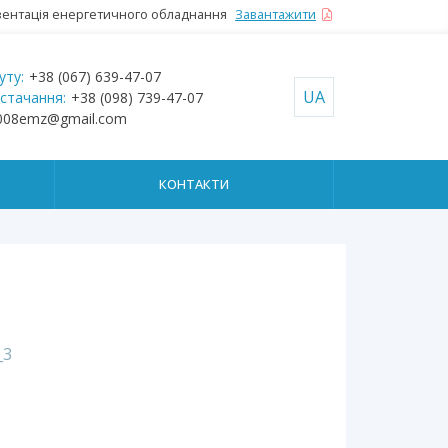
ентація енергетичного обладнання
Завантажити
уту:
+38 (067) 639-47-07
UA
остачання:
+38 (098) 739-47-07
008emz@gmail.com
КОНТАКТИ
_3