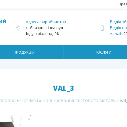
През
КИЙ
Адреса виробництва
Віддід зб
с. Єлизаветівка вул.
Відділ п
Індустріальна, 9К
e-mail:
2
ПРОДУКЦІЯ
ПОСЛУГИ
VAL_3
оловна
»
Послуги
»
Вальцювання листового металу
»
val