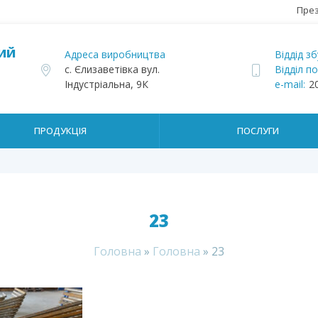
През
КИЙ
Адреса виробництва
Віддід зб
с. Єлизаветівка вул.
Відділ п
Індустріальна, 9К
e-mail:
2
ПРОДУКЦІЯ
ПОСЛУГИ
23
Головна
»
Головна
»
23