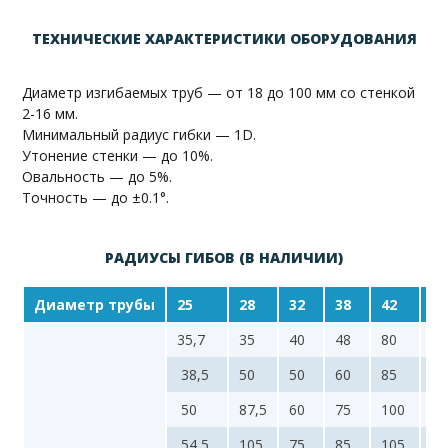
ТЕХНИЧЕСКИЕ ХАРАКТЕРИСТИКИ ОБОРУДОВАНИЯ
Диаметр изгибаемых труб — от 18 до 100 мм со стенкой
2-16 мм.
Минимальный радиус гибки — 1D.
Утонение стенки — до 10%.
Овальность — до 5%.
Точность — до ±0.1°.
РАДИУСЫ ГИБОВ (В НАЛИЧИИ)
Диаметр трубы
25
28
32
38
42
45
35,7
35
40
48
80
17
38,5
50
50
60
85
50
87,5
60
75
100
54,5
105
75
85
105